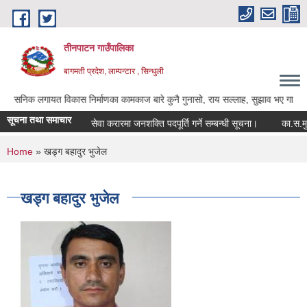
Skip to main content
तीनपाटन गाउँपालिका
बागमती प्रदेश, लाम्पन्टार , सिन्धुली
 लगायत विकास निर्माणका कामकाज बारे कुनै गुनासो, राय सल्लाह, सुझाव भए गाउँपालिकाका अध्य
सूचना तथा समाचार
सेवा करारमा जनशक्ति पदपूर्ति गर्ने सम्बन्धी सूचना।
का.स.मु. फार
You are here
Home
» खड्ग बहादुर भुजेल
खड्ग बहादुर भुजेल