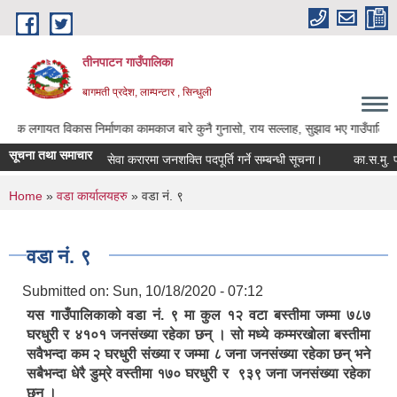
Skip to main content
तीनपाटन गाउँपालिका
बागमती प्रदेश, लाम्पन्टार , सिन्धुली
त विकास निर्माणका कामकाज बारे कुनै गुनासो, राय सल्लाह, सुझाव भए गाउँपालिकाका अध्यक्ष ज
सूचना तथा समाचार
सेवा करारमा जनशक्ति पदपूर्ति गर्ने सम्बन्धी सूचना।
का.स.मु. फारम 
You are here
Home
»
वडा कार्यालयहरु
» वडा नं. ९
वडा नं. ९
Submitted on:
Sun, 10/18/2020 - 07:12
यस गाउँपालिकाको वडा नं. ९ मा कुल १२ वटा बस्तीमा जम्मा ७८७
घरधुरी र ४१०१ जनसंख्या रहेका छन् । सो मध्ये कम्मरखोला बस्तीमा
सवैभन्दा कम २ घरधुरी संख्या र जम्मा ८ जना जनसंख्या रहेका छन् भने
सबैभन्दा धेरै डुम्रे वस्तीमा १७० घरधुरी र ९३९ जना जनसंख्या रहेका
छन् ।