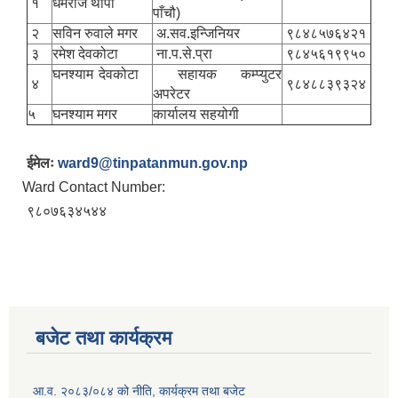
१
धर्मराज थापा
पाँचौ)
२
सविन रुवाले मगर
अ.सव.इन्जिनियर
९८४८५७६४२१
३
रमेश देवकोटा
ना.प.से.प्रा
९८४५६१९९५०
घनश्याम देवकोटा
सहायक कम्प्युटर
४
९८४८८३९३२४
अपरेटर
५
घनश्याम मगर
कार्यालय सहयोगी
ईमेलः
ward9@tinpatanmun.gov.np
Ward Contact Number:
९८०७६३४५४४
बजेट तथा कार्यक्रम
आ.व. २०८३/०८४ को नीति, कार्यक्रम तथा बजेट