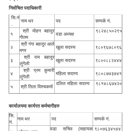
निर्वाचित पदाधिकारी
सि.नं
नाम थर
पद
सम्पर्क नं.
.
श्री मोहन बहादुर
९८२४८५०२९५
१
वडा अध्यक्ष
गाेेतम
सूचनाको हक सम्बन्धी त्रैमासिक स्वतः प्रकाशन (Proactive Disclosure)
श्री गंगा बहादुर आले
२
खुला सदस्य
९८०९६७८०९६
मगर
श्री राम बहादुर
३
खुला सदस्य
९८००८८२४४४
लुंगेली
श्री प्रम कुमारी
४
महिला सदस्य
९८०८७७३७४१
लुंगेली
दलित महिला सदस्य
९८१४८६७४२०
५
श्री तिला विश्चकर्मा
कार्यालयमा कार्यरत कर्मचारीहरु
सि.
नाम थर
पद
सम्पर्क नं.
नं.
वडा सचिव (सहायक
९८०७६३४५४४