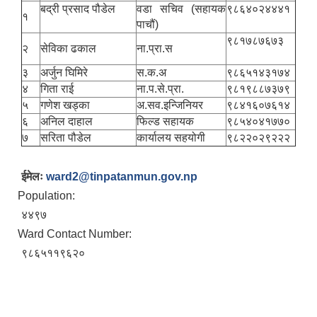
बद्री प्रसाद पौडेल
वडा सचिव (सहायक
९८६४०२४४४१
१
पाचौं)
९८१७८७६७३
२
सेविका ढकाल
ना.प्रा.स
३
अर्जुन घिमिरे
स.क.अ
९८६५१४३१७४
४
गिता राई
ना.प.से.प्रा.
९८१९८८७३७९
५
गणेश खड्का
अ.सव.इन्जिनियर
९८४१६०७६१४
६
अनिल दाहाल
फिल्ड सहायक
९८५४०४१७७०
७
सरिता पौडेल
कार्यालय सहयोगी
९८२२०२९२२२
ईमेलः
ward2@tinpatanmun.gov.np
Population:
४४९७
Ward Contact Number:
९८६५११९६२०