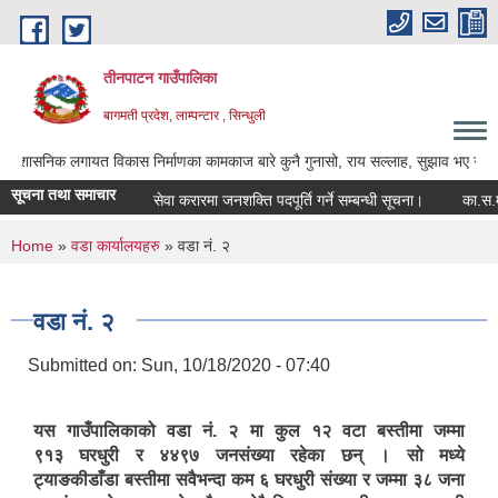
Skip to main content
तीनपाटन गाउँपालिका
बागमती प्रदेश, लाम्पन्टार , सिन्धुली
 लगायत विकास निर्माणका कामकाज बारे कुनै गुनासो, राय सल्लाह, सुझाव भए गाउँपालिकाका अध्य
सूचना तथा समाचार
सेवा करारमा जनशक्ति पदपूर्ति गर्ने सम्बन्धी सूचना।
का.स.मु. फा
You are here
Home
»
वडा कार्यालयहरु
» वडा नं. २
वडा नं. २
Submitted on:
Sun, 10/18/2020 - 07:40
यस गाउँपालिकाको वडा नं. २ मा कुल १२ वटा बस्तीमा जम्मा
९१३ घरधुरी र ४४९७ जनसंख्या रहेका छन् । सो मध्ये
ट्याङकीडाँडा बस्तीमा सवैभन्दा कम ६ घरधुरी संख्या र जम्मा ३८ जना