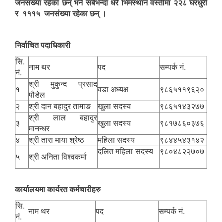
जनसंख्या रहेका छन् भने सबैभन्दा धेरै भिमस्थान वस्तीमा २२८ घरधुरी
र १११५ जनसंख्या रहेका छन् ।
निर्वाचित पदाधिकारी
सि.
नाम थर
पद
सम्पर्क नं.
नं.
सूचनाको हक सम्बन्धी त्रैमासिक स्वतः प्रकाशन (Proactive Disclosure)
श्री मुकुन्द प्रसाद
१
वडा अध्यक्ष
९८६५११९६२०
पौडेल
२
श्री दान बहादुर तामाङ
खुला सदस्य
९८६५१४३२७७
श्री लाल बहादुर
३
खुला सदस्य
९८१७८६०३७६
मानन्धर
४
श्री तारा माया श्रेष्ठ
महिला सदस्य
९८४४५४३१४२
दलित महिला सदस्य
९८०४८२२७०७
५
श्री अनिता विश्वकर्मा
कार्यालयमा कार्यरत कर्मचारीहरु
सि.
नाम थर
पद
सम्पर्क नं.
नं.