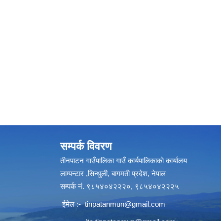
सम्पर्क विवरण
तीनपाटन गाउँपालिका गाउँ कार्यपालिकाको कार्यालय
लाम्पन्टार ,सिन्धुली, बागमती प्रदेश, नेपाल
सम्पर्क नं. ९८५४०४२२२०, ९८५४०४२२२५
ईमेल :-
tinpatanmun@gmail.com