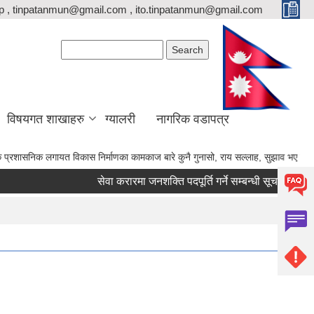
p , tinpatanmun@gmail.com , ito.tinpatanmun@gmail.com
Search form
Search
विषयगत शाखाहरु
ग्यालरी
नागरिक वडापत्र
ायत विकास निर्माणका कामकाज बारे कुनै गुनासो, राय सल्लाह, सुझाव भए गाउँपालिकाका अध्यक्ष
सेवा करारमा जनशक्ति पदपूर्ति गर्ने सम्बन्धी सूचना।
का.स