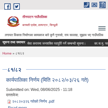
Skip to main content
तीनपाटन गाउँपालिका
बागमती प्रदेश, लाम्पन्टार , सिन्धुली
िकास निर्माणका कामकाज बारे कुनै गुनासो, राय सल्लाह, सुझाव भए गाउँपालिकाका अध्यक्ष ज्यू
सूचना तथा समाचार
सेवा करारमा जनशक्ति पदपूर्ति गर्ने सम्बन्धी सूचना।
का.स.मु. फारम पे
You are here
Home
» ८१/८२
८१/८२
कार्यपालिका निर्णय (मिति २०८२/०३/२६ गते)
Submitted on:
Wed, 08/06/2025 - 11:18
दस्तावेज:
२०८२०३२६ गतेको निर्णय .pdf
Read more
about कार्यपालिका निर्णय (मिति २०८२/०३/२६ गते)