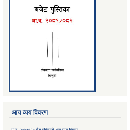
आय व्यय विवरण
आ.व. २०७९/८० चैत महिनाको आय व्यय विवरण