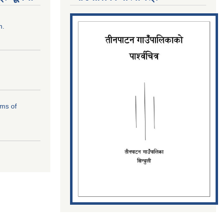
n.
rms of