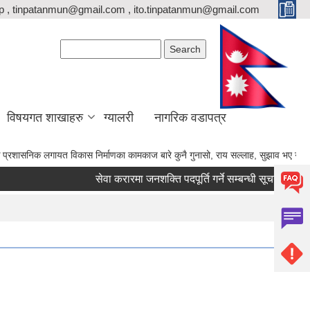
p , tinpatanmun@gmail.com , ito.tinpatanmun@gmail.com
Search form
Search
विषयगत शाखाहरु
ग्यालरी
नागरिक वडापत्र
गायत विकास निर्माणका कामकाज बारे कुनै गुनासो, राय सल्लाह, सुझाव भए गाउँपालिकाका अध्यक्
सेवा करारमा जनशक्ति पदपूर्ति गर्ने सम्बन्धी सूचना।
का.स