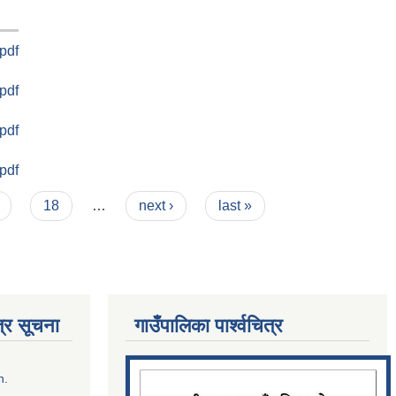
.pdf
.pdf
.pdf
.pdf
18
…
next ›
last »
्र सूचना
गाउँपालिका पार्श्‍वचित्र
n.