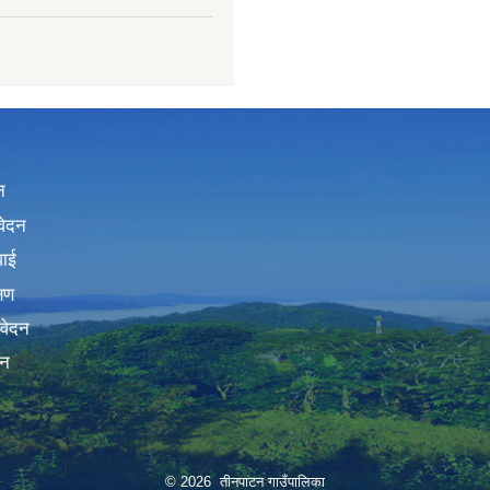
न
वेदन
वाई
्षण
िवेदन
दन
© 2026 तीनपाटन गाउँपालिका