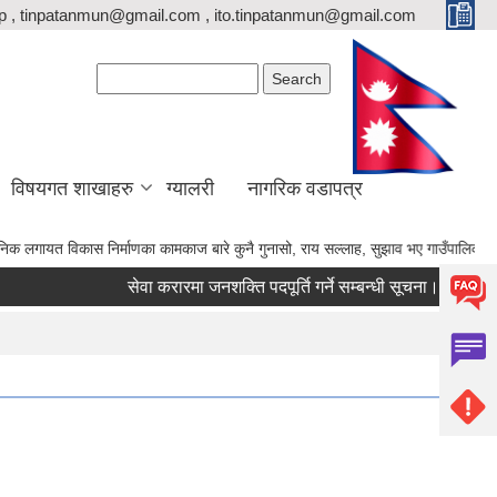
p , tinpatanmun@gmail.com , ito.tinpatanmun@gmail.com
Search form
Search
विषयगत शाखाहरु
ग्यालरी
नागरिक वडापत्र
का कामकाज बारे कुनै गुनासो, राय सल्लाह, सुझाव भए गाउँपालिकाका अध्यक्ष ज्यू, उपाध्यक्ष 
सेवा करारमा जनशक्ति पदपूर्ति गर्ने सम्बन्धी सूचना।
का.स.मु. फारम