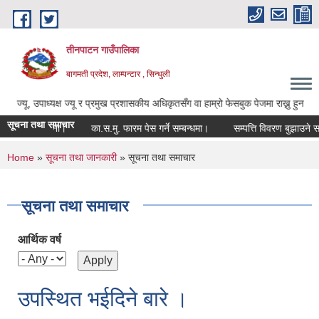
Skip to main content
तीनपाटन गाउँपालिका
बागमती प्रदेश, लाम्पन्टार , सिन्धुली
ध्यक्ष ज्यू र प्रमुख प्रशासकीय अधिकृतसँग वा हाम्रो फेसबुक पेजमा राख्नु हुन अनुरोध छ ।
सूचना तथा समाचार
्बन्धी सूचना।
का.स.मु. फारम पेस गर्ने सम्बन्धमा।
सम्पत्ति विवरण बुझाउने सम्बन्ध
You are here
Home
»
सूचना तथा जानकारी
» सूचना तथा समाचार
सूचना तथा समाचार
आर्थिक वर्ष
उपस्थित भईदिने बारे ।