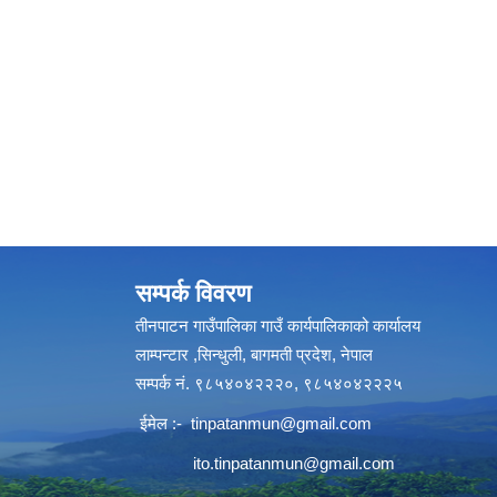
सम्पर्क विवरण
तीनपाटन गाउँपालिका गाउँ कार्यपालिकाको कार्यालय
लाम्पन्टार ,सिन्धुली, बागमती प्रदेश, नेपाल
सम्पर्क नं. ९८५४०४२२२०, ९८५४०४२२२५
ईमेल :-
tinpatanmun@gmail.com
ito.tinpatanmun@gmail.com