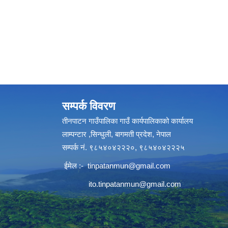
सम्पर्क विवरण
तीनपाटन गाउँपालिका गाउँ कार्यपालिकाको कार्यालय
लाम्पन्टार ,सिन्धुली, बागमती प्रदेश, नेपाल
सम्पर्क नं. ९८५४०४२२२०, ९८५४०४२२२५
ईमेल :-
tinpatanmun@gmail.com
ito.tinpatanmun@gmail.com