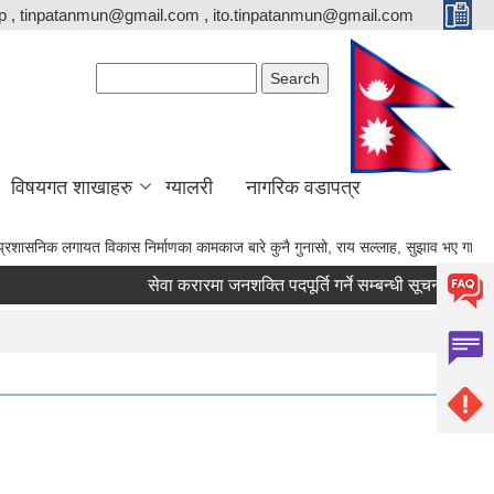
p , tinpatanmun@gmail.com , ito.tinpatanmun@gmail.com
Search form
Search
विषयगत शाखाहरु
ग्यालरी
नागरिक वडापत्र
 विकास निर्माणका कामकाज बारे कुनै गुनासो, राय सल्लाह, सुझाव भए गाउँपालिकाका अध्यक्ष ज्
सेवा करारमा जनशक्ति पदपूर्ति गर्ने सम्बन्धी सूचना।
का.स.म