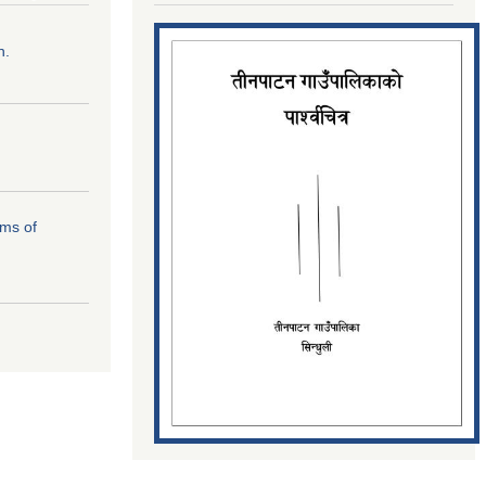
n.
rms of