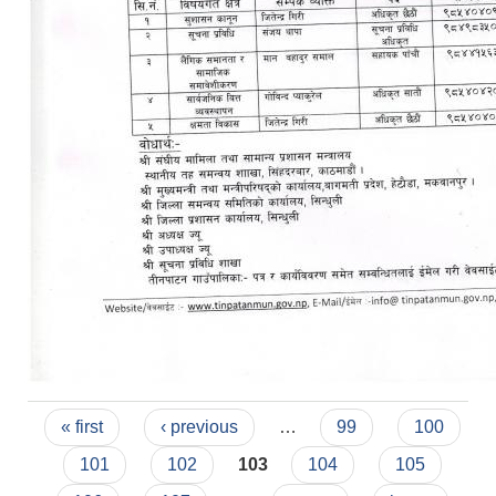
Pages
« first
‹ previous
…
99
100
101
102
103
104
105