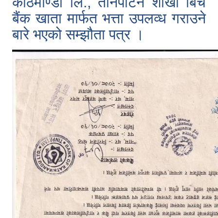
काठमाण्डौं लि., तीनपाटन शाखा बिच
बैंक खाता मार्फत भत्ता उपलव्ध गराउने
बारे भएको सम्झौता पत्र ।
सूचनाको हक सम्बन्धी त्रैमासिक स्वतः प्रकाशन (Proactive Disclosure)